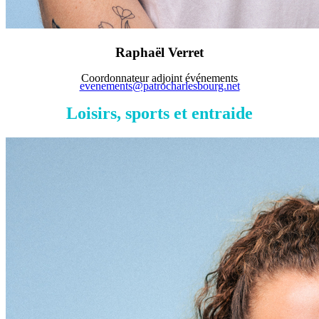
Raphaël Verret
Coordonnateur adjoint événements
evenements@patrocharlesbourg.net
Loisirs, sports et entraide