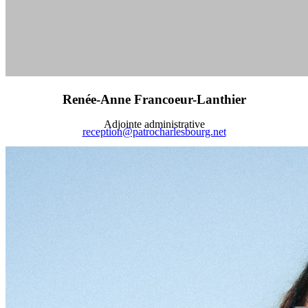
Renée-Anne Francoeur-Lanthier
Adjointe administrative
reception@patrocharlesbourg.net